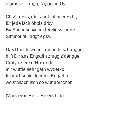
e grosse Dangg, Niggi, an Dy.
Ob z’Fuess, ob Langlauf oder Schi,
für jede isch öbbis drby.
By Sunneschyn im Frieligsschnee
Simmer alli aggtiv gsy.
Das Buech, wo mir dir hütte schängge,
hilft Dir ans Engadin zrugg z’dängge.
Grafyti ziere d’Hüser do,
mir wurde sehr gärn wyderko
Im nächschte Joor ins Engadin,
wo s’aifach isch so wunderschön.
(Värsli von Petra Peters-Erb)