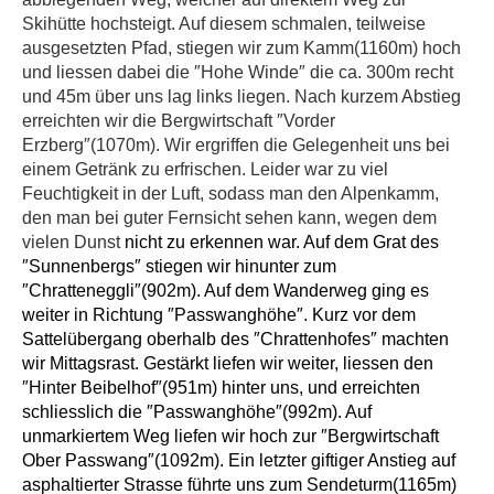
Skihütte hochsteigt. Auf diesem schmalen, teilweise
ausgesetzten Pfad, stiegen wir zum Kamm(1160m) hoch
und liessen dabei die
″
Hohe Winde
″
die ca. 300m recht
und 45m über uns lag links liegen. Nach kurzem Abstieg
erreichten wir die Bergwirtschaft
″Vorder
Erzberg″(1070m). Wir ergriffen die Gelegenheit uns bei
einem Getränk zu erfrischen. Leider war zu viel
Feuchtigkeit in der Luft, sodass man den Alpenkamm,
den man bei guter Fernsicht sehen kann, wegen dem
vielen Dunst
nicht zu erkennen war. Auf dem Grat des
″Sunnenbergs″ stiegen wir hinunter zum
″Chratteneggli″(902m). Auf dem Wanderweg ging es
weiter in Richtung ″Passwanghöhe″. Kurz vor dem
Sattelübergang oberhalb des ″Chrattenhofes″ machten
wir Mittagsrast. Gestärkt liefen wir weiter, liessen den
″Hinter Beibelhof″(951m) hinter uns, und erreichten
schliesslich die ″Passwanghöhe″(992m). Auf
unmarkiertem Weg liefen wir hoch zur ″Bergwirtschaft
Ober Passwang″(1092m). Ein letzter giftiger Anstieg auf
asphaltierter Strasse führte uns zum Sendeturm(1165m)