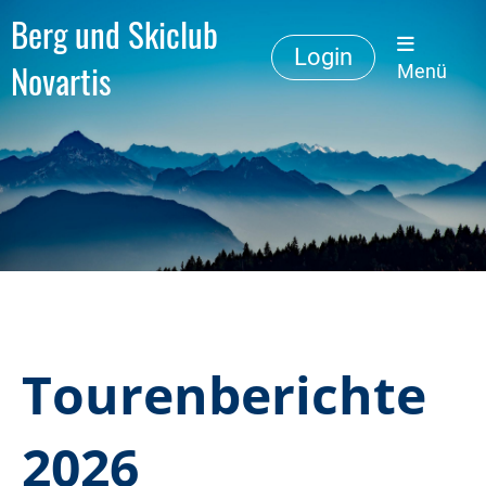
Berg und Skiclub
Login
Novartis
Menü
Tourenberichte
2026