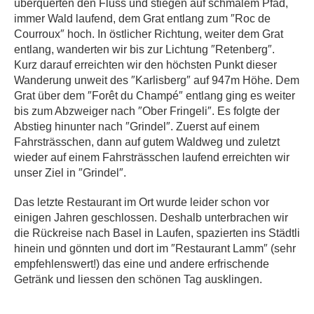
überquerten den Fluss und stiegen auf schmalem Pfad,
immer Wald laufend, dem Grat entlang zum ″Roc de
Courroux″ hoch. In östlicher Richtung, weiter dem Grat
entlang, wanderten wir bis zur Lichtung ″Retenberg″.
Kurz darauf erreichten wir den höchsten Punkt dieser
Wanderung unweit des ″Karlisberg″ auf 947m Höhe. Dem
Grat über dem ″Forêt du Champé″ entlang ging es weiter
bis zum Abzweiger nach ″Ober Fringeli″. Es folgte der
Abstieg hinunter nach ″Grindel″. Zuerst auf einem
Fahrsträsschen, dann auf gutem Waldweg und zuletzt
wieder auf einem Fahrsträsschen laufend erreichten wir
unser Ziel in ″Grindel″.
Das letzte Restaurant im Ort wurde leider schon vor
einigen Jahren geschlossen. Deshalb unterbrachen wir
die Rückreise nach Basel in Laufen, spazierten ins Städtli
hinein und gönnten und dort im ″Restaurant Lamm″ (sehr
empfehlenswert!) das eine und andere erfrischende
Getränk und liessen den schönen Tag ausklingen.