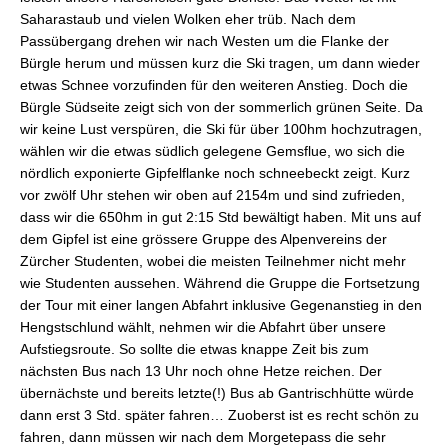
Saharastaub und vielen Wolken eher trüb. Nach dem
Passübergang drehen wir nach Westen um die Flanke der
Bürgle herum und müssen kurz die Ski tragen, um dann wieder
etwas Schnee vorzufinden für den weiteren Anstieg. Doch die
Bürgle Südseite zeigt sich von der sommerlich grünen Seite. Da
wir keine Lust verspüren, die Ski für über 100hm hochzutragen,
wählen wir die etwas südlich gelegene Gemsflue, wo sich die
nördlich exponierte Gipfelflanke noch schneebeckt zeigt. Kurz
vor zwölf Uhr stehen wir oben auf 2154m und sind zufrieden,
dass wir die 650hm in gut 2:15 Std bewältigt haben. Mit uns auf
dem Gipfel ist eine grössere Gruppe des Alpenvereins der
Zürcher Studenten, wobei die meisten Teilnehmer nicht mehr
wie Studenten aussehen. Während die Gruppe die Fortsetzung
der Tour mit einer langen Abfahrt inklusive Gegenanstieg in den
Hengstschlund wählt, nehmen wir die Abfahrt über unsere
Aufstiegsroute. So sollte die etwas knappe Zeit bis zum
nächsten Bus nach 13 Uhr noch ohne Hetze reichen. Der
übernächste und bereits letzte(!) Bus ab Gantrischhütte würde
dann erst 3 Std. später fahren… Zuoberst ist es recht schön zu
fahren, dann müssen wir nach dem Morgetepass die sehr