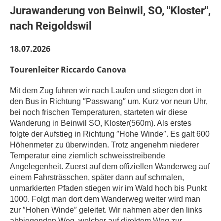
Jurawanderung von Beinwil, SO, "Kloster",
nach Reigoldswil
18.07.2026
Tourenleiter Riccardo Canova
Mit dem Zug fuhren wir nach Laufen und stiegen dort in
den Bus in Richtung
″
Passwang
″
um. Kurz vor neun Uhr,
bei noch frischen Temperaturen, starteten wir diese
Wanderung in Beinwil SO, Kloster(560m). Als erstes
folgte der Aufstieg in Richtung
″
Hohe Winde
″
. Es galt 600
Höhenmeter zu überwinden. Trotz angenehm niederer
Temperatur eine ziemlich schweisstreibende
Angelegenheit. Zuerst auf dem offiziellen Wanderweg auf
einem Fahrsträsschen, später dann auf schmalen,
unmarkierten Pfaden stiegen wir im Wald hoch bis Punkt
1000. Folgt man dort dem Wanderweg weiter wird man
zur
″
Hohen Winde
″
geleitet. Wir nahmen aber den links
abbiegenden Weg, welcher auf direktem Weg zur