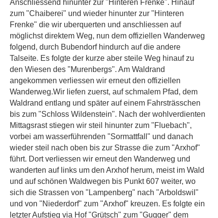
Anschliessend hinunter zur "Hinteren Frenke". Hinauf
zum "Chaiberei" und wieder hinunter zur "Hinteren
Frenke" die wir uberquerten und anschliessen auf
möglichst direktem Weg, nun dem offiziellen Wanderweg
folgend, durch Bubendorf hindurch auf die andere
Talseite. Es folgte der kurze aber steile Weg hinauf zu
den Wiesen des "Murenbergs". Am Waldrand
angekommen verliessen wir erneut den offiziellen
Wanderweg.Wir liefen zuerst, auf schmalem Pfad, dem
Waldrand entlang und später auf einem Fahrsträsschen
bis zum "Schloss Wildenstein". Nach der wohlverdienten
Mittagsrast stiegen wir steil hinunter zum "Fluebach",
vorbei am wasserführenden "Sormattfall" und danach
wieder steil nach oben bis zur Strasse die zum "Arxhof"
führt. Dort verliessen wir erneut den Wanderweg und
wanderten auf links um den Arxhof herum, meist im Wald
und auf schönen Waldwegen bis Punkt 607 weiter, wo
sich die Strassen von "Lampenberg" nach "Arboldswil"
und von "Niederdorf" zum "Arxhof" kreuzen. Es folgte ein
letzter Aufstieg via Hof "Grütsch" zum "Gugger" dem