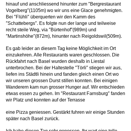
hinauf und anschliessend hinunter zum ″Bergrestaurant
Vogelberg″(1105m) wo wir uns eine Glace genehmigten.
Bei ″Flühli″ überquerten wir den Kamm des
″Schattebergs″. Es folgte nun der lange und teilweise
recht steile Weg, via ″Bürtenhof″(989m) und
″Martinshöhe″(872m), hinunter nach Reigoldswil(509m).
Es gab leider an diesem Tag keine Möglichkeit im Ort
einzukehren. Alle Restaurants waren geschlossen. Die
Rückfahrt nach Basel wurden deshalb in Liestal
unterbrochen. Bei der Haltestelle ″Törli″ stiegen wir aus,
liefen ins Städtli hinein und fanden gleich einen Ort wo
wir unseren grossen Durst stillen konnten. Bei einigen
Wanderern kam nun grosser Hunger auf. Wir entschieden
etwas essen zu gehen. Im ″Restaurant Farnsburg″ fanden
wir Platz und konnten auf der Terrasse
eine Pizza geniessen. Gestärkt fuhren wir einige Stunden
später nach Basel zurück.
Ich habe diesen Tag sehr genossen. Ihr wart eine tolle